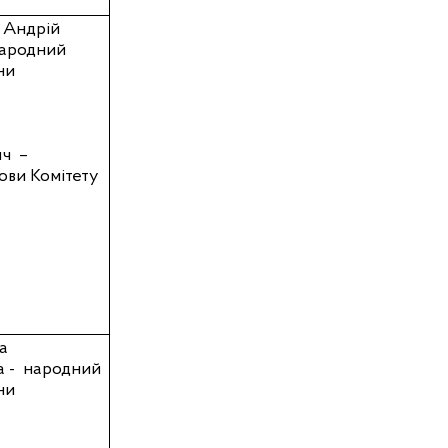
 Андрій
народний
ни
ич
–
ови Комітету
а
 -
народний
ни