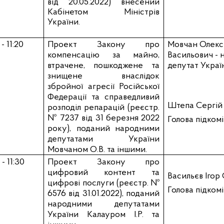
від 20.05.2022
) внесений
Кабінетом Міністрів
України.
 - 11:20
П
роект Закону
про
Мовчан Олекс
компенсацію за майно,
Васильович
- 
втрачене, пошкоджене та
депутат Украї
знищене внаслідок
збройної агресії Російської
Федерації та справедливий
Штепа Сергій 
розподіл репарацій (реєстр.
№ 7237 від 31 березня 2022
Голова підком
року)
, поданий народними
депутатами України
Мовчаном О.В. та іншими
.
 - 11:30
Проект Закону про
цифровий контент та
Васильєв Ігор
цифрові послуги (реєстр. №
Голова підком
6576 від 31.01.2022), поданий
народними депутатами
України Калауром І.Р. та