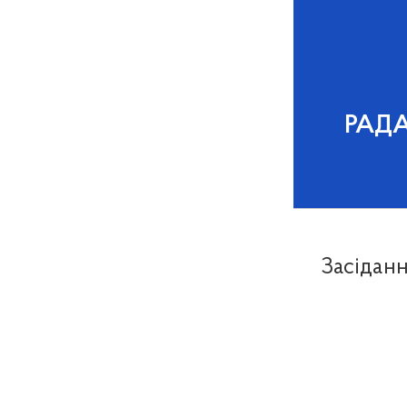
РАД
Засіданн