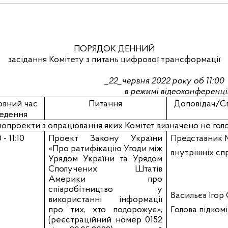
ПОРЯДОК ДЕННИЙ
засідання Комітету з питань цифрової трансформації
_22_червня
2022
року об 11:00
в режимі відеоконференці
овний час
Питання
Доповідач/Сп
едення
опроекти з опрацювання яких Комітет визначено не гол
 - 11:10
Проект Закону України
Представник
М
«Про ратифікацію Угоди між
внутрішніх сп
Урядом України та Урядом
Сполучених Штатів
Америки про
співробітництво у
Васильєв Ігор
використанні інформації
про тих, хто подорожує»,
Голова підком
(реєстраційний номер
0152