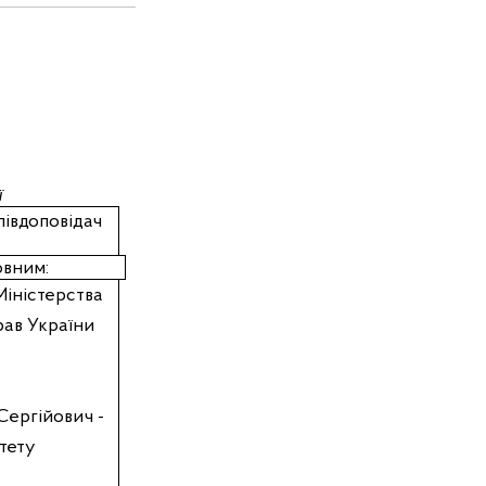
ї
івдоповідач
овним:
іністерства
рав України
 Сергійович
-
ітету