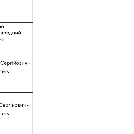
ій
народний
ни
Сергійович -
ітету
 Сергійович
-
ітету