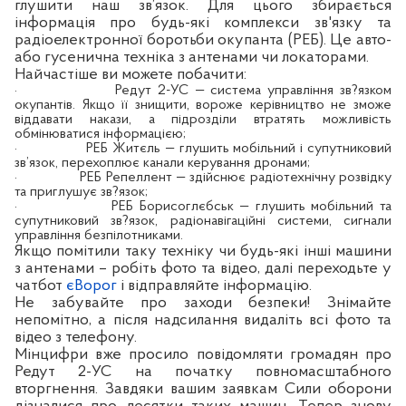
глушити наш зв’язок. Для цього збирається
інформація про будь-які комплекси зв'язку та
радіоелектронної боротьби окупанта (РЕБ). Це авто-
або гусенична техніка з антенами чи локаторами.
Найчастіше ви можете побачити:
·
Редут 2-УС — система управління зв?язком
окупантів. Якщо її знищити, вороже керівництво не зможе
віддавати накази, а підрозділи втратять можливість
обмінюватися інформацією;
·
РЕБ Житєль — глушить мобільний і супутниковий
зв’язок, перехоплює канали керування дронами;
·
РЕБ Репеллент — здійснює радіотехнічну розвідку
та приглушує зв?язок;
·
РЕБ Борисоглєбськ — глушить мобільний та
супутниковий зв?язок, радіонавігаційні системи, сигнали
управління безпілотниками.
Якщо помітили таку техніку чи будь-які інші машини
з антенами – робіть фото та відео, далі переходьте у
чатбот
єВорог
і відправляйте інформацію.
Не забувайте про заходи безпеки! Знімайте
непомітно, а після надсилання видаліть всі фото та
відео з телефону.
Мінцифри вже просило повідомляти громадян про
Редут 2-УС на початку повномасштабного
вторгнення. Завдяки вашим заявкам Сили оборони