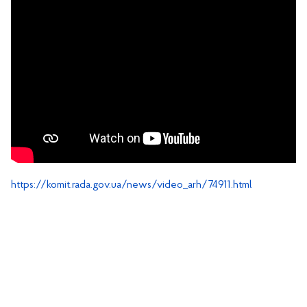
https://komit.rada.gov.ua/news/video_arh/74911.html