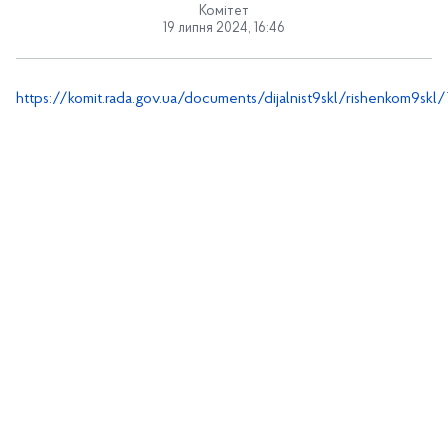
Комітет
19 липня 2024, 16:46
https://komit.rada.gov.ua/documents/dijalnist9skl/rishenkom9skl