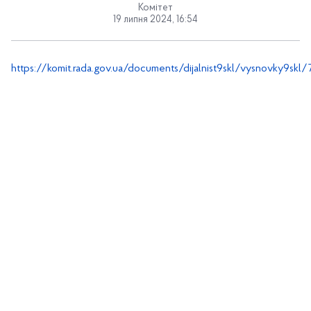
Комітет
19 липня 2024, 16:54
https://komit.rada.gov.ua/documents/dijalnist9skl/vysnovky9skl/