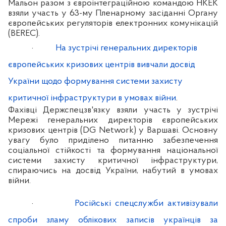
Мальон разом з євроінтеграційною командою НКЕК
взяли участь у 63-му Пленарному засіданні Органу
європейських регуляторів електронних комунікацій
(BEREC).
·
На зустрічі генеральних директорів
європейських кризових центрів вивчали досвід
України щодо формування системи захисту
критичної інфраструктури в умовах війни
.
Фахівці Держспецзв'язку взяли участь у зустрічі
Мережі генеральних директорів європейських
кризових центрів (DG Network) у Варшаві. Основну
увагу було приділено питанню забезпечення
соціальної стійкості та формування національної
системи захисту критичної інфраструктури,
спираючись на досвід України, набутий в умовах
війни.
·
Російські спецслужби активізували
спроби зламу облікових записів українців за