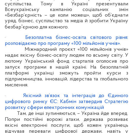
суспільства. Тому в Україні презентували
Всеукраїнську кампанію соціальних змін
«Безбар’єрність – це коли можеш», щоб об’єднати
уряд, бізнес, суспільство та медіа й зробити Україну
безбарʼєрною для кожного.
·
Безоплатна бізнес-освіта світового рівня:
розповідаємо про програму «100 мільйонів учнів»
.
Міжнародний проєкт «100 мільйонів учнів»
надає якісну бізнес-освіту людям по всьому світу. У
лютому Український фонд стартапів оголосив про
запуск програми в нашій країні. На безоплатній
платформі українці зможуть пройти курси з
підприємництва, інновацій, лідерства та глобального
мислення.
·
Якісний зв’язок та інтеграція до Єдиного
цифрового ринку ЄС: Кабмін затвердив Стратегію
розвитку сфери електронних комунікацій
Там, де інші зупиняються, – Україна йде вперед.
Попри постійні ворожі атаки, держава розвиває
якісні електронні послуги, щоб кожен українець
відчував переваги цифрової держави, навіть у