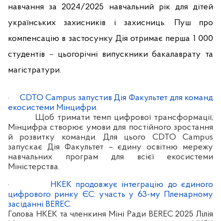
навчання за 2024/2025 навчальний рік для дітей
українських захисників і захисниць. Пуш про
компенсацію в застосунку Дія отримає перша 1 000
студентів
–
цьогорічні випускники
бакалаврату та
магістратури.
·
CDTO Campus запустив Дія Факультет для команд
екосистеми Мінцифри
.
Щоб тримати темп цифрової трансформації,
Мінцифра створює умови для постійного зростання
й розвитку команди. Для цього CDTO Campus
запускає Дія Факультет – єдину освітню мережу
навчальних програм для всієї екосистеми
Міністерства.
·
НКЕК продовжує інтеграцію до єдиного
цифрового ринку ЄС: участь у 63-му Пленарному
засіданні BEREC
.
Голова НКЕК та членкиня Міні Ради BEREC 2025 Лілія