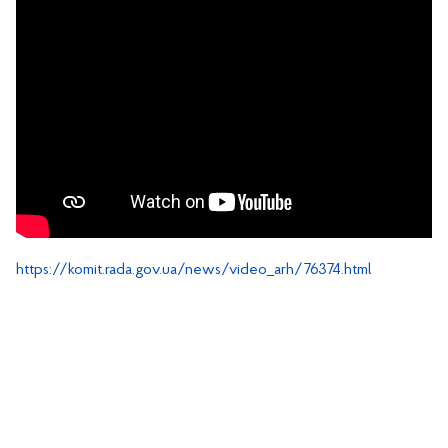
https://komit.rada.gov.ua/news/video_arh/76374.html