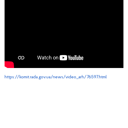
https://komit.rada.gov.ua/news/video_arh/76597.html