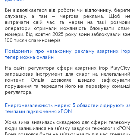
Ви відволікаєтеся від роботи чи відпочинку, берете
слухавку, а там — чергова реклама. Щоб не
витрачати свій час та нерви на такі розмови,
оператори отримали можливість блокувати спам-
номери. Від жовтня 2025 року вони заблокували вже
100 тисяч спам-номерів.
Повідомити про незаконну рекламу азартних ігор
тепер можна онлайн
На сайті регулятора сфери азартних ігор PlayCity
запрацював інструмент для скарг на нелегальний
контент. Опція дозволяє швидко зафіксувати
порушення та передати його на перевірку команді
регулятора.
Енергонезалежність мереж: 5 областей лідирують за
темпами підключення xPON
Хоча зима виявилась складною для сфери телекому,
люди залишилися на зв’язку завдяки технології хPON.
Вона дозволяє бути на зв’язку навіть під час тривалих