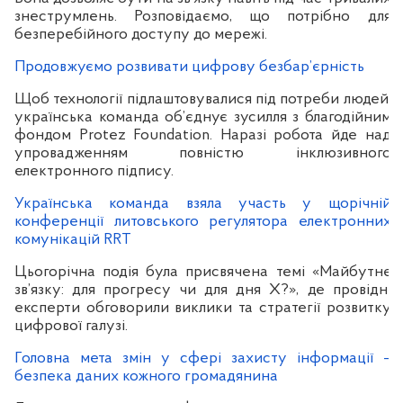
знеструмлень. Розповідаємо, що потрібно для
безперебійного доступу до мережі.
Продовжуємо розвивати цифрову безбар’єрність
Щоб технології підлаштовувалися під потреби людей,
українська команда об’єднує зусилля з благодійним
фондом Protez Foundation. Наразі робота йде над
упровадженням повністю інклюзивного
електронного підпису.
Українська команда взяла участь у щорічній
конференції литовського регулятора електронних
комунікацій RRT
Цьогорічна подія була присвячена темі «Майбутнє
зв’язку: для прогресу чи для дня X?», де провідні
експерти обговорили виклики та стратегії розвитку
цифрової галузі.
Головна мета змін у сфері захисту інформації –
безпека даних кожного громадянина