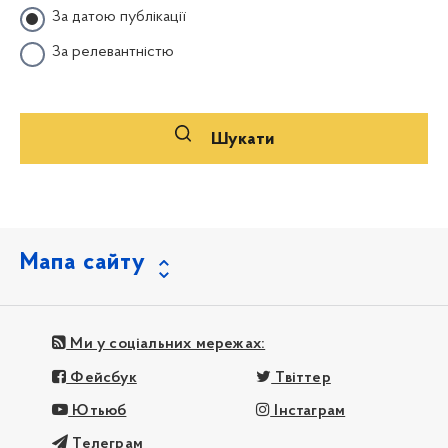
За датою публікації
За релевантністю
Шукати
Мапа сайту
Ми у соціальних мережах:
Фейсбук
Твіттер
Ютьюб
Інстаграм
Телеграм