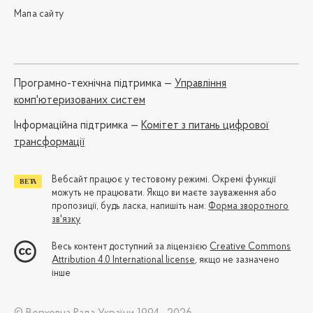
Мапа сайту
Програмно-технічна підтримка —
Управління
комп'ютеризованих систем
Iнформаційна підтримка —
Комітет з питань цифрової
трансформації
Вебсайт працює у тестовому режимі. Окремі функції
можуть не працювати. Якщо ви маєте зауваження або
пропозиції, будь ласка, напишіть нам:
Форма зворотного
зв'язку
Весь контент доступний за ліцензією
Creative Commons
Attribution 4.0 International license
, якщо не зазначено
інше