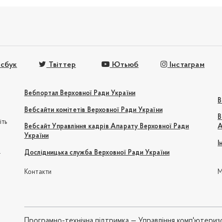
сбук
Твіттер
Ютьюб
Інстаграм
Вебпортал Верховної Ради України
В
Вебсайти комітетів Верховної Ради України
В
іть
Вебсайт Управління кадрів Апарату Верховної Ради
А
України
І
e
Дослідницька служба Верховної Ради України
Контакти
М
Програмно-технічна підтримка —
Управління комп'ютериз