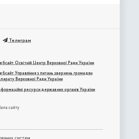
Телеграм
ебсайт Освітній Центр Верховної Ради України
ебсайт Управління з питань звернень громадян
парату Верховної Ради України
нформаційні ресурси державних органів України
апа сайту
ованих систем