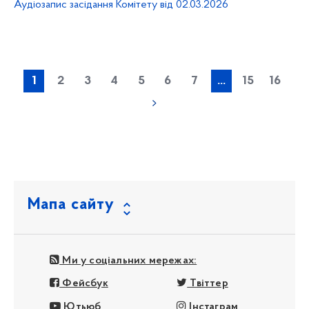
Аудіозапис засідання Комітету від 02.03.2026
1
2
3
4
5
6
7
...
15
16
Мапа сайту
Ми у соціальних мережах:
Фейсбук
Твіттер
Ютьюб
Інстаграм