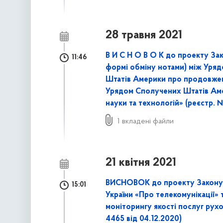
28 травня 2021
В И С Н О В О К до проекту Зак
11:46
формі обміну нотами) між Уряд
Штатів Америки про продовженн
Урядом Сполучених Штатів Аме
науки та технологій» (реєстр. №
1 вкладені файли
21 квітня 2021
ВИСНОВОК до проекту Закону У
15:01
України «Про телекомунікації» 
моніторингу якості послуг рухо
4465 від 04.12.2020)