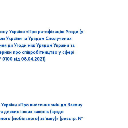
ону України «Про ратифікацію Угоди (у
ом України та Урядом Сполучених
я дії Угоди між Урядом України та
рики про співробітництво у сфері
 0100 від 08.04.2021)
країни «Про внесення змін до Закону
та деяких інших законів (щодо
мого (мобільного) зв’язку)» (реєстр. №