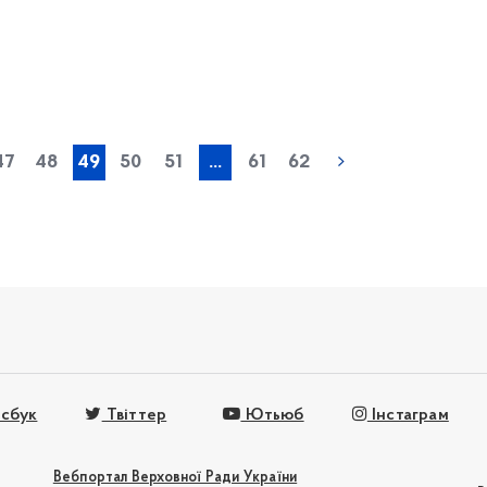
« попередня
47
48
49
50
51
...
61
62
сбук
Твіттер
Ютьюб
Інстаграм
Вебпортал Верховної Ради України