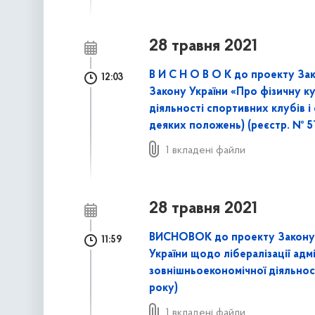
28 травня 2021
В И С Н О В О К до проекту Зак
12:03
Закону України «Про фізичну к
діяльності спортивних клубів 
деяких положень) (реєстр. № 51
1 вкладені файли
28 травня 2021
ВИСНОВОК до проекту Закону п
11:59
України щодо лібералізації адм
зовнішньоекономічної діяльност
року)
1 вкладені файли