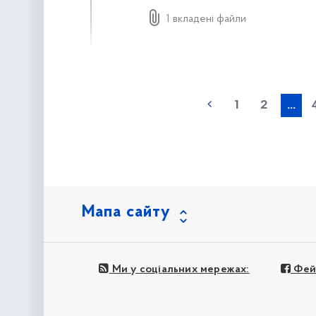
1 вкладені файли
наступна »
1
2
...
Мапа сайту
Ми у соціальних мережах:
Фей