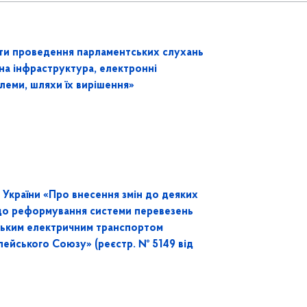
и проведення парламентських слухань
чна інфраструктура, електронні
облеми, шляхи їх вирішення»
країни «Про внесення змін до деяких
одо реформування системи перевезень
іським електричним транспортом
пейського Союзу» (реєстр. № 5149 від