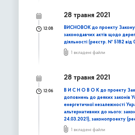
28 травня 2021
ВИСНОВОК до проекту Закону 
12:08
законодавчих актів щодо дере
діяльності (реєстр. № 5182 від
1 вкладені файли
28 травня 2021
В И С Н О В О К до проекту Зак
12:06
доповнень до деяких законів У
енергетичної незалежності Укра
альтернативних до нього: зако
24.03.2021), законопроекту (ре
1 вкладені файли