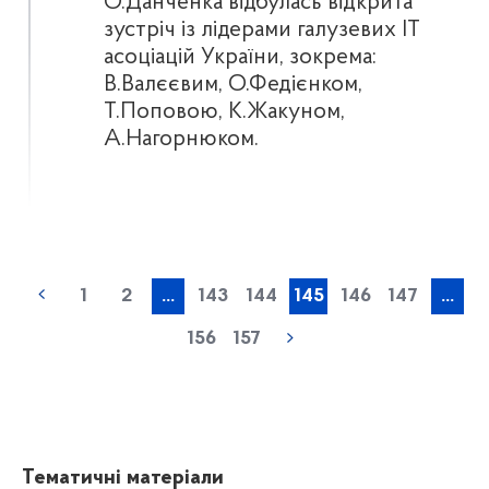
О.Данченка відбулась відкрита
зустріч із лідерами галузевих ІТ
асоціацій України, зокрема:
В.Валєєвим, О.Федієнком,
Т.Поповою, К.Жакуном,
А.Нагорнюком.
1
2
...
143
144
145
146
147
...
156
157
Тематичні матеріали