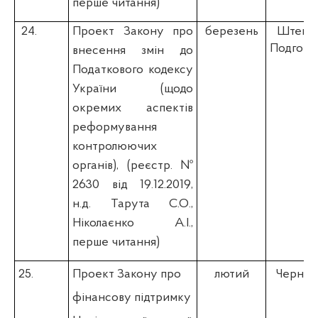
перше читання)
24.
Проект Закону про
березень
Штепа 
Подгорна
внесення змін до
Податкового кодексу
України (щодо
окремих аспектів
реформування
контролюючих
органів)
, (
реєстр. №
2630 від 19.12.2019
,
н.д. Тарута С.О.,
Ніколаєнко А.І.,
перше читання)
25.
Проект Закону про
лютий
Чернєв 
фінансову підтримку