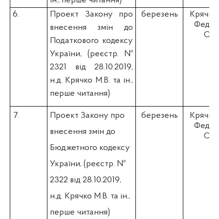
ін., перше читання)
6.
Проект Закону про
березень
Крячко 
Федіє
внесення змін до
О.П
Податкового кодексу
України,
(
реєстр. №
2321 від 28.10.2019,
н.д. Крячко М.В. та ін.,
перше читання)
7.
Проект Закону про
березень
Крячко 
Федіє
внесення змін до
О.П
Бюджетного кодексу
України,
(
реєстр. №
2322 від 28.10.2019,
н.д. Крячко М.В. та ін.,
перше читання)