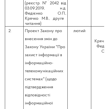
(реєстр. № 2042 від
03.09.2019, н.д.
Федієнко О.П.,
Крячко М.В., друге
читання)
2.
Проект Закону про
лютий
внесення змін до
Крячко 
Федіє
Закону України "Про
О.П
захист інформації в
інформаційно-
телекомунікаційних
системах" (щодо
підтвердження
відповідності
інформаційної