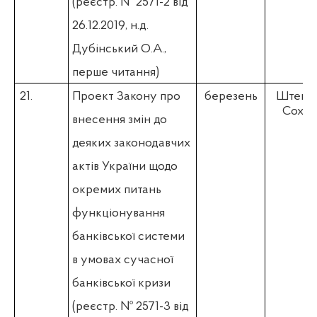
(
реєстр. № 2571-2 від
26.12.2019,
н.д.
Дубінський О.А.
,
перше читання)
21.
Проект Закону про
березень
Штепа 
Соха Р
внесення змін до
деяких законодавчих
актів України щодо
окремих питань
функціонування
банківської системи
в умовах сучасної
банківської кризи
(
реєстр. № 2571-3 від