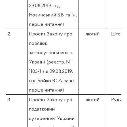
29.08.2019, н.д.
Новинський В.В. та ін.,
перше читання)
2.
Проект Закону про
лютий
Штепа 
порядок
застосування мов в
Україні,
(реєстр. №
1103-1 від 29.08.2019,
н.д. Бойко Ю.А. та ін.,
перше читання)
3.
Проект Закону про
лютий
Рудик 
податковий
суверенітет України