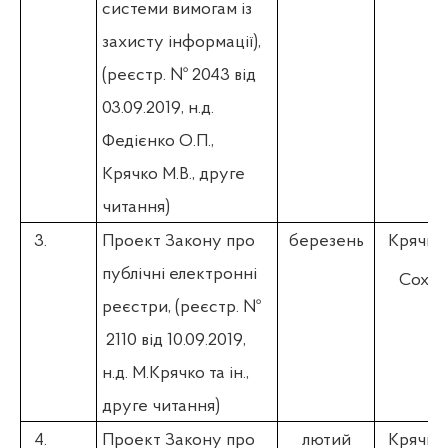
системи вимогам із
захисту інформації),
(реєстр. № 2043 від
03.09.2019, н.д.
Федієнко О.П.,
Крячко М.В., друге
читання)
3.
Проект Закону п
ро
березень
Крячко 
публічні електронні
Соха Р
реєстри,
(реєстр. №
2110 від 10.09.2019,
н.д. М.Крячко
та ін.,
друге читання)
4.
Проект Закону п
ро
лютий
Крячко 