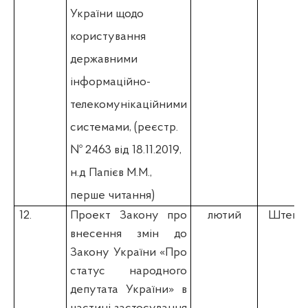
України щодо
користування
державними
інформаційно-
телекомунікаційними
системами,
(
реєстр.
№ 2463 від 18.11.2019,
н.д Папієв М.М.,
перше читання)
12.
Проект Закону про
лютий
Штепа 
внесення змін до
Закону України «Про
статус народного
депутата України» в