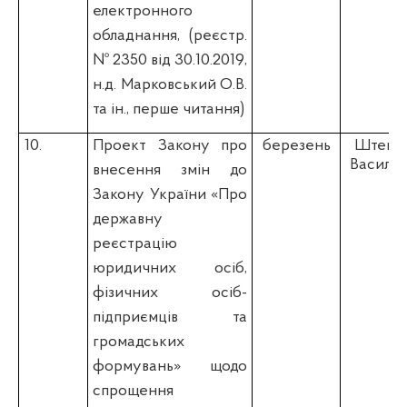
електронного
обладнання,
(
реєстр.
№ 2350 від 30.10.2019,
н.д. Марковський О.В.
та ін., перше читання)
10.
Проект Закону про
березень
Штепа 
Васильєв
внесення змін до
Закону України «Про
державну
реєстрацію
юридичних осіб,
фізичних осіб-
підприємців та
громадських
формувань» щодо
спрощення