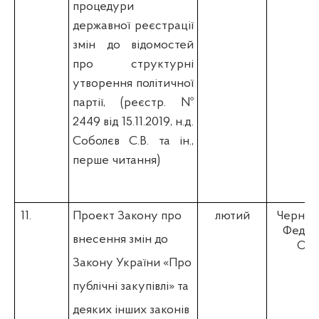
процедури
державної реєстрації
змін до відомостей
про структурні
утворення політичної
партії,
(
реєстр. №
2449 від 15.11.2019, н.д.
Соболєв С.В. та ін.,
перше читання)
11.
Проект Закону про
лютий
Чернєв 
Федіє
внесення змін до
О.П
Закону України «Про
публічні закупівлі» та
деяких інших законів