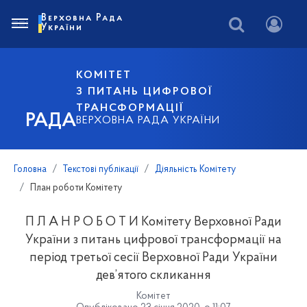
Верховна Рада
України
КОМІТЕТ
З ПИТАНЬ ЦИФРОВОЇ
ТРАНСФОРМАЦІЇ
РАДА
ВЕРХОВНА РАДА УКРАЇНИ
Головна
Текстові публікації
Діяльність Комітету
План роботи Комітету
П Л А Н Р О Б О Т И Комітету Верховної Ради
України з питань цифрової трансформації на
період третьої сесії Верховної Ради України
дев’ятого скликання
Комітет