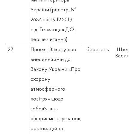
митній території
України
(
реєстр. №
2634 від 19.12.2019,
н.д. Гетманцев Д.О.,
перше читання)
27.
Проект Закону про
березень
Штепа 
Васильєв
внесення змін до
Закону України «Про
охорону
атмосферного
повітря» щодо
зобов'язань
підприємств, установ,
організацій та