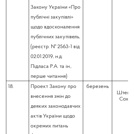
Закону України «Про
публічні закупівлі»
щодо вдосконалення
публічних закупівель,
(
реєстр. № 2563-1 від
02.01.2019, н.д.
Підласа Р.А. та ін.,
перше читання)
18.
Проект Закону про
березень
Штепа 
внесення змін до
Соха Р
деяких законодавчих
актів України щодо
окремих питань