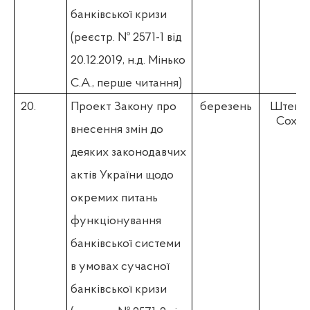
банківської кризи
(
реєстр. № 2571-1 від
20.12.2019,
н.д. Мінько
С.А.
, перше читання)
20.
Проект Закону про
березень
Штепа 
Соха Р
внесення змін до
деяких законодавчих
актів України щодо
окремих питань
функціонування
банківської системи
в умовах сучасної
банківської кризи