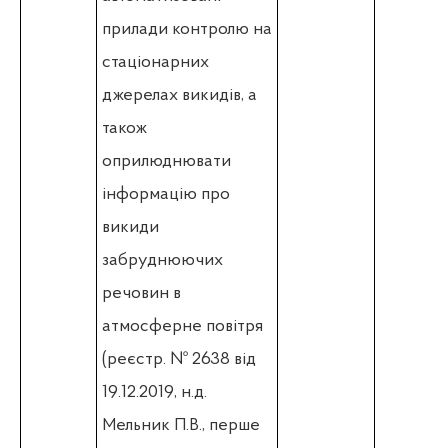
прилади контролю на
стаціонарних
джерелах викидів, а
також
оприлюднювати
інформацію про
викиди
забруднюючих
речовин в
атмосферне повітря
(
реєстр. № 2638 від
19.12.2019, н.д.
Мельник П.В., перше