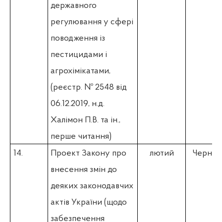
державного
регулювання у сфері
поводження із
пестицидами і
агрохімікатами,
(
реєстр. № 2548 від
06.12.2019, н.д.
Халімон П.В. та ін.,
перше читання)
14.
Проект Закону про
лютий
Чернєв 
внесення змін до
деяких законодавчих
актів України (щодо
забезпечення