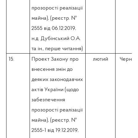
прозорості реалізації
майна),
(
реєстр. №
2555 від 06.12.2019,
н.д. Дубінський О.А.
та ін., перше читання)
15.
Проект Закону про
лютий
Чернєв 
внесення змін до
деяких законодавчих
актів України (щодо
забезпечення
прозорості реалізації
майна),
(
реєстр. №
2555-1 від 19.12.2019,