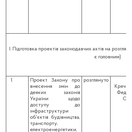
І. Підготовка проектів законодавчих актів на розгляд
є головним)
1.
Проект Закону про
розглянуто
внесення змін до
Крячко 
деяких законів
Федіє
України щодо
О.П
доступу до
інфраструктури
об'єктів будівництва,
транспорту,
електроенергетики,