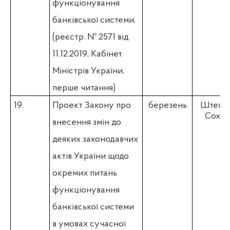
функціонування
банківської системи,
(
реєстр. № 2571 від
11.12.2019,
Кабінет
Міністрів України
,
перше читання)
19.
Проект Закону про
березень
Штепа 
Соха Р
внесення змін до
деяких законодавчих
актів України щодо
окремих питань
функціонування
банківської системи
в умовах сучасної