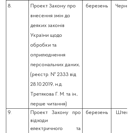
8.
Проект Закону про
березень
Чернєв 
внесення змін до
деяких законів
України щодо
обробки та
оприлюднення
персональних даних,
(
реєстр. № 2333 від
28.10.2019, н.д.
Третякова Г. М. та ін.,
перше читання)
9.
Проект Закону про
березень
Штепа 
відходи
електричного та