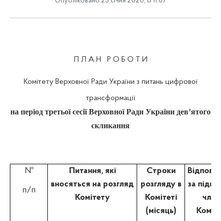
Опубліковано 23 січня 2020, о 11:07
П Л А Н
Р О Б О Т И
Комітету Верховної Ради України з питань цифрової
трансформації
на період третьої сесії Верховної Ради України дев’ятого
скликання
№
Питання, які
Строки
Відповід
вносяться на розгляд
розгляду в
за підго
п/п
Комітету
Комітеті
член
(місяць)
Коміт