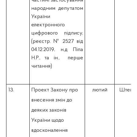
частині застосування
народним депутатом
України
електронного
цифрового підпису,
(
реєстр. № 2527 від
04.12.2019, н.д Піпа
Н.Р., та ін.,
перше
читання)
13.
Проект Закону про
лютий
Штепа 
внесення змін до
деяких законів
України щодо
вдосконалення