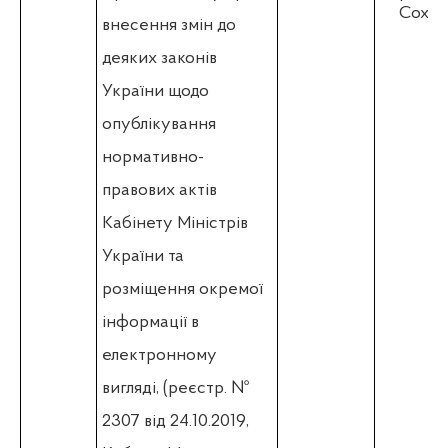
Соха Р
внесення змін до
деяких законів
України щодо
опублікування
нормативно-
правових актів
Кабінету Міністрів
України та
розміщення окремої
інформації в
електронному
вигляді,
(реєстр. №
2307
від 24.10.2019,