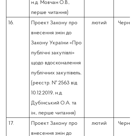
н.д. Мовчан О.В.,
перше читання)
16.
Проект Закону про
лютий
Чернєв 
внесення змін до
Закону України «Про
публічні закупівлі»
щодо вдосконалення
публічних закупівель,
(
реєстр. № 2563 від
10.12.2019, н.д.
Дубінський О.А. та
ін., перше читання)
17.
Проект Закону про
лютий
Чернєв 
внесення змін до