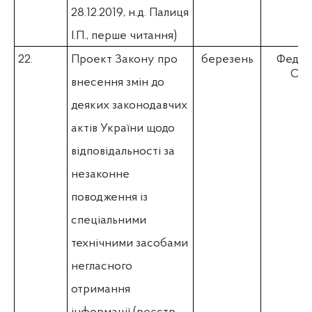
28.12.2019,
н.д. Палиця
І.П.
, перше читання)
22.
Проект Закону про
березень
Федіє
О.П
внесення змін до
деяких законодавчих
актів України щодо
відповідальності за
незаконне
поводження із
спеціальними
технічними засобами
негласного
отримання