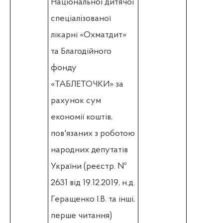
Національної дитячої
спеціалізованої
лікарні «Охматдит»
та Благодійного
фонду
«ТАБЛЕТОЧКИ» за
рахунок сум
економії коштів,
пов'язаних з роботою
народних депутатів
України
(
реєстр. №
2631 від 19.12.2019, н.д.
Геращенко І.В. та інші,
перше читання)