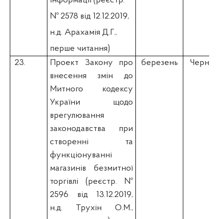
інформації
(
реєстр.
№ 2578 від 12.12.2019,
н.д. Арахамія Д.Г.,
перше читання)
23.
Проект Закону про
березень
Чернєв 
внесення змін до
Митного кодексу
України щодо
врегулювання
законодавства при
створенні та
функціонуванні
магазинів безмитної
торгівлі
(
реєстр. №
2596 від 13.12.2019,
н.д. Трухін О.М.,