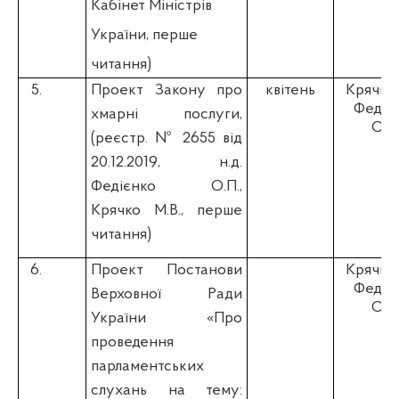
Кабінет Міністрів
України, перше
читання)
5.
Проект Закону
п
ро
квітень
Крячко 
Федіє
хмарні послуги,
О.П
(реєстр. №
2655 від
20.12.2019
,
н.д.
Федієнко О.П.,
Крячко М.В., перше
читання)
6.
Проект Постанови
Крячко 
Федіє
Верховної Ради
О.П
України «Про
проведення
парламентських
слухань на тему: