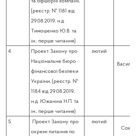
та офшорні компанії,
(
реєстр. № 1181 від
29.08.2019, н.д.
Тимошенко Ю.В. та
ін., перше читання)
4.
Проект Закону про
лютий
Національне бюро
Васильєв
фінансової безпеки
України, (
реєстр. №
1184 від 29.08.2019,
н.д. Южаніна Н.П. та
ін., перше читання)
5.
Проект Закону про
лютий
Соха Р
окремі питання по