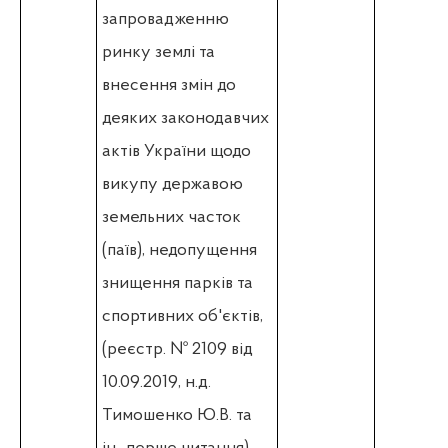
запровадженню
ринку землі та
внесення змін до
деяких законодавчих
актів України щодо
викупу державою
земельних часток
(паїв), недопущення
знищення парків та
спортивних об'єктів,
(
реєстр. № 2109 від
10.09.2019, н.д.
Тимошенко Ю.В. та