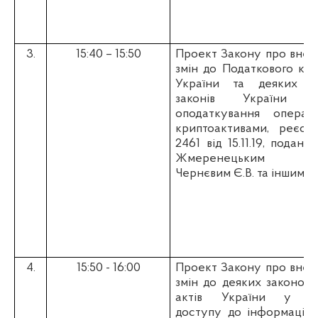
3.
15:40 – 15:50
Проект Закону про внес
змін до Податкового код
України та деяких і
законів України щ
оподаткування операц
криптоактивами, реєст
2461 від 15.11.19, поданий
Жмеренецьким О.
Чернєвим Є.В. та іншими
4.
15:50 - 16:00
Проект Закону про внес
змін до деяких законода
актів України у с
доступу до інформації 