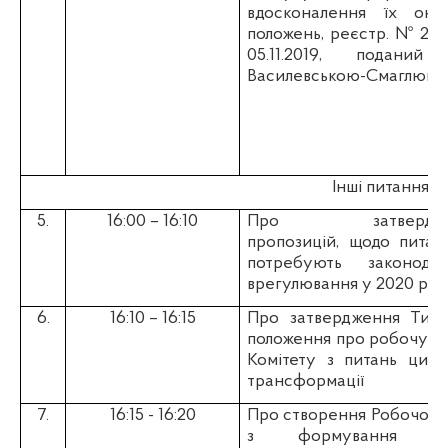
вдосконалення їх окр
положень, реєстр. №
238
05.11.2019, поданий 
Василевською-Смаглюк О
Інші питання:
5.
16:00 – 16:10
Про затвердже
пропозицій, щодо питань
потребують законодав
врегулювання у 2020 році
6.
16:10 – 16:15
Про затвердження Типо
положення про робочу г
Комітету з питань цифр
трансформації
7.
16:15 - 16:20
Про створення Робочої г
з формування ум