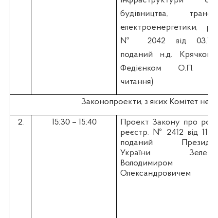
інфраструктури об'є
будівництва, транспо
електроенергетики, реє
№ 2042 від 03.10.2
поданий н.д. Крячком М
Федієнком О.П. (д
читання)
Законопроекти, з яких Комітет не в
2.
15:30 – 15:40
Проект Закону про розві
реєстр. №
2412 від 11.11.
поданий Президен
України Зеленсь
Володимиром
Олександровичем