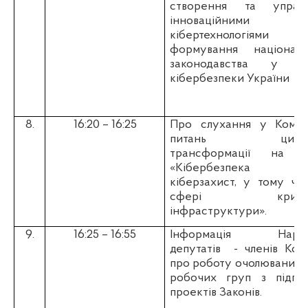
створення та управл
інноваційними
кібертехнологіями
формування національ
законодавства у с
кібербезпеки України
8.
16:20 – 16:25
Про слухання у Коміте
питань цифро
трансформації на т
«Кібербезпека
кіберзахист, у тому чис
сфері критич
інфраструктури».
9.
16:25 – 16:55
Інформація Народ
депутатів
- членів Ком
про роботу очолюваних 
робочих груп з підгот
проектів Законів.