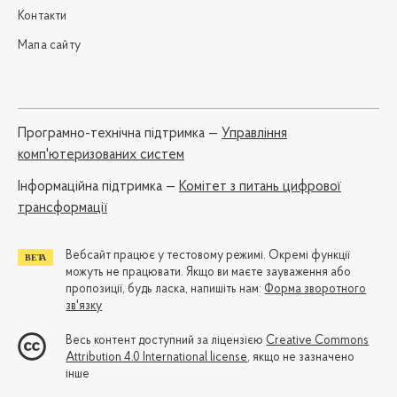
Контакти
Мапа сайту
Програмно-технічна підтримка —
Управління
комп'ютеризованих систем
Iнформаційна підтримка —
Комітет з питань цифрової
трансформації
Вебсайт працює у тестовому режимі. Окремі функції
можуть не працювати. Якщо ви маєте зауваження або
пропозиції, будь ласка, напишіть нам:
Форма зворотного
зв'язку
Весь контент доступний за ліцензією
Creative Commons
Attribution 4.0 International license
, якщо не зазначено
інше