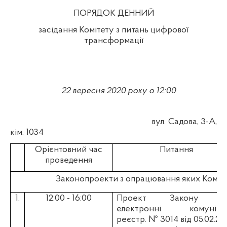
ПОРЯДОК ДЕННИЙ
засідання Комітету з питань цифрової
трансформації
22 вересня 2020
року о 12:00
вул. Садова, 3-А,
кім. 1034
Орієнтовний час
Питання
проведення
Законопроекти з опрацювання яких Коміт
1.
12:00 - 1
6
:00
Проект Закону
п
електронні комунікац
реєстр. №
3014 від 05.02.20