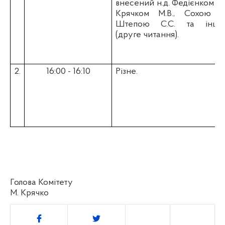
внесений н.д. Федієнком О.
Крячком М.В., Сохою Р.В
Штепою С.С. та інши
(друге читання).
2.
16:00 - 16:10
Різне.
Голова Комітету
М. Крячко
Поділитись