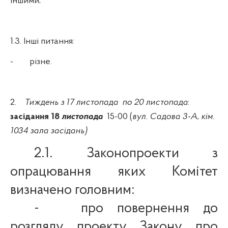
іншими;
1.3. Інші питання:
-
різне.
2.
Тиждень з
17
листопада
по 20 листопада
:
засідання 18
листопада
15-00
(
вул. Садова 3-А, кім.
1034 зала засідань)
2.1.
Законопроекти з
опрацювання яких Комітет
визначено головним:
-
п
ро повернення до
розгляду
проекту Закону
про