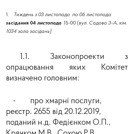
1.
Тиждень з
03
листопада
по 06 листопада
:
засідання 04
листопада
15-00
(
вул. Садова 3-А, кім.
1034 зала засідань)
1.1.
Законопроекти з
опрацювання яких Комітет
визначено головним:
-
про хмарні послуги,
реєстр.
2655 від 20.12.2019,
поданий н.д. Федієнком О.П.,
Крячком М.В., Сохою Р.В.,