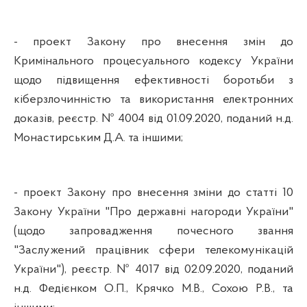
- проект Закону про внесення змін до
Кримінального процесуального кодексу України
щодо підвищення ефективності боротьби з
кіберзлочинністю та використання електронних
доказів, реєстр. № 4004 від 01.09.2020, поданий н.д.
Монастирським Д.А. та іншими;
-
проект Закону про внесення зміни до статті 10
Закону України "Про державні нагороди України"
(щодо запровадження почесного звання
"Заслужений працівник сфери телекомунікацій
України"), реєстр. № 4017 від 02.09.2020, поданий
н.д. Федієнком О.П., Крячко М.В., Сохою Р.В., та