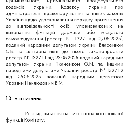
Кримінального, Кримінального процесуального
кодексів України, Кодексу України про
адміністративні правопорушення та інших законів
України щодо удосконалення порядку притягнення
до відповідальності осіб, уповноважених на
виконання функцій держави або місцевого
самоврядування
(реєстр. № 13271 від 09.05.2025),
поданий народним депутатом України Власенком
С.В. та альтернативні до нього законопроекти
реєстр. № 13271-1 від 23.05.2025 поданий
народним
депутатом України Ткаченком О.М. та іншими
народними депутатами України, реєстр. № 13271-2
від 26.05.2025 поданий народним депутатом
України Неклюдовим В.М
.
1.3. Інші питання:
–
Розгляд питання на виконання контрольної
функції Комітету
;