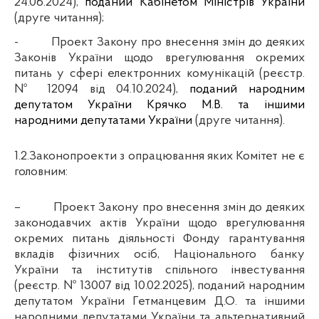
24.06.2024),
поданий Кабінетом Міністрів України
(друге читання);
-
Проект Закону про внесення змін до деяких
Законів України щодо врегулювання окремих
питань у сфері електронних комунікацій (реєстр.
№
12094 від 04.10.2024),
поданий народним
депутатом України Крячко М.В. та іншими
народними депутатами України
(друге читання).
1.2.
Законопроекти з опрацювання яких Комітет не є
головним:
–
Проект Закону про внесення змін до деяких
законодавчих актів України щодо врегулювання
окремих питань діяльності Фонду гарантування
вкладів фізичних осіб, Національного банку
України та інститутів спільного інвестування
(реєстр. № 13007 від 10.02.2025), поданий народним
депутатом України Гетманцевим Д.О. та іншими
народними депутатами України та альтернативний