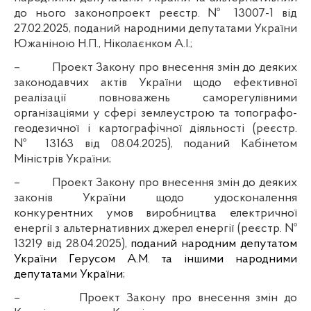
до нього законопроект реєстр. № 13007-1 від
27.02.2025, поданий народними депутатами України
Южаніною Н.П., Ніколаєнком А.І.;
–
Проект Закону про внесення змін до деяких
законодавчих актів України щодо ефективної
реалізації повноважень саморегулівними
організаціями у сфері землеустрою та топографо-
геодезичної і картографічної діяльності
(реєстр.
№ 13163 від 08.04.2025), поданий Кабінетом
Міністрів України
;
–
Проект Закону про внесення змін до деяких
законів України щодо удосконалення
конкурентних умов виробництва електричної
енергії з альтернативних джерел енергії (реєстр. №
13219 від 28.04.2025),
поданий народним депутатом
України Герусом А.М. та іншими народними
депутатами України
;
–
Проект Закону про внесення змін до