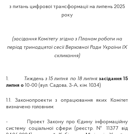
з питань цифрової трансформації на липень 2025
року
(засідання Комітету згідно з Планом роботи на
період тринадцятої сесії Верховної Ради України ІХ
скликання)
1.
Тиждень з 15 липня
по 18 липня
:
засідання 15
липня о
10-00
(
вул. Садова, 3-А, кім. 1034)
1.1. Законопроекти з опрацювання яких Комітет
визначено головним:
-
Проект Закону про Єдину інформаційну
систему соціальної сфери
(реєстр. №
11377 від