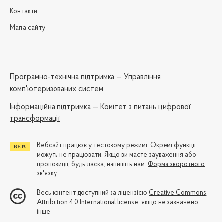
Контакти
Мапа сайту
Програмно-технічна підтримка —
Управління
комп'ютеризованих систем
Iнформаційна підтримка —
Комітет з питань цифрової
трансформації
Вебсайт працює у тестовому режимі. Окремі функції
можуть не працювати. Якщо ви маєте зауваження або
пропозиції, будь ласка, напишіть нам:
Форма зворотного
зв'язку
Весь контент доступний за ліцензією
Creative Commons
Attribution 4.0 International license
, якщо не зазначено
інше