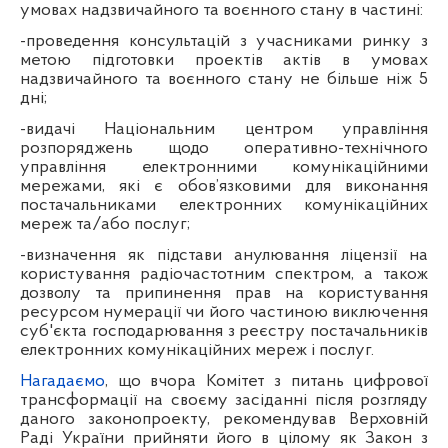
умовах надзвичайного та воєнного стану в частині:
-проведення консультацій з учасниками ринку з
метою підготовки проектів актів в умовах
надзвичайного та воєнного стану не більше ніж 5
дні;
-видачі Національним центром управління
розпоряджень щодо оперативно-технічного
управління електронними комунікаційними
мережами, які є обов’язковими для виконання
постачальниками електронних комунікаційних
мереж та/або послуг;
-визначення як підстави анулювання ліцензії на
користування радіочастотним спектром, а також
дозволу та припинення прав на користування
ресурсом нумерації чи його частиною виключення
суб'єкта господарювання з реєстру постачальників
електронних комунікаційних мереж і послуг.
Нагадаємо
, що вчора Комітет з питань цифрової
трансформації на своєму засіданні після розгляду
даного законопроекту, рекомендував Верховній
Раді України прийняти його в цілому як Закон з