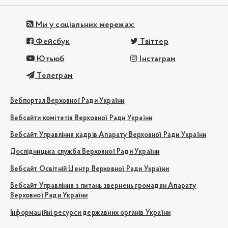
Ми у соціальних мережах:
Фейсбук
Твіттер
Ютьюб
Інстаграм
Телеграм
Вебпортал Верховної Ради України
Вебсайти комітетів Верховної Ради України
Вебсайт Управління кадрів Апарату Верховної Ради України
Дослідницька служба Верховної Ради України
Вебсайт Освітній Центр Верховної Ради України
Вебсайт Управління з питань звернень громадян Апарату
Верховної Ради України
Інформаційні ресурси державних органів України