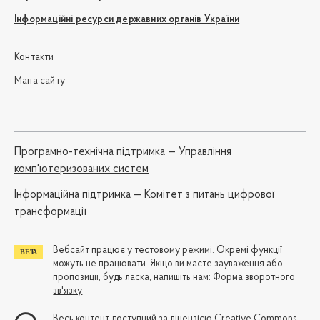
Інформаційні ресурси державних органів України
Контакти
Мапа сайту
Програмно-технічна підтримка —
Управління
комп'ютеризованих систем
Iнформаційна підтримка —
Комітет з питань цифрової
трансформації
Вебсайт працює у тестовому режимі. Окремі функції
можуть не працювати. Якщо ви маєте зауваження або
пропозиції, будь ласка, напишіть нам:
Форма зворотного
зв'язку
Весь контент доступний за ліцензією
Creative Commons