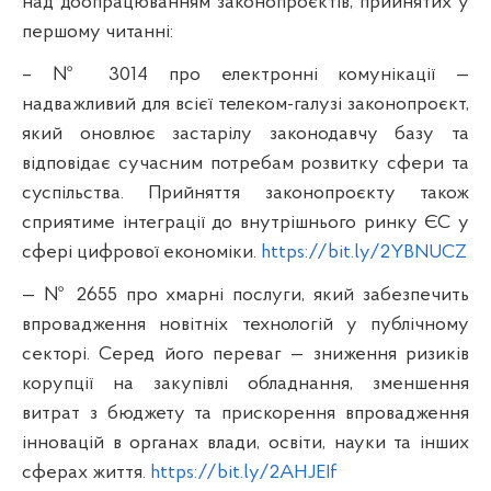
над доопрацюванням законопроєктів, прийнятих у
першому читанні:
– № 3014 про електронні комунікації —
надважливий для всієї телеком-галузі законопроєкт,
який оновлює застарілу законодавчу базу та
відповідає сучасним потребам розвитку сфери та
суспільства. Прийняття законопроєкту також
сприятиме інтеграції до внутрішнього ринку ЄС у
сфері цифрової економіки.
https://bit.ly/2YBNUCZ
— № 2655 про хмарні послуги, який забезпечить
впровадження новітніх технологій у публічному
секторі. Серед його переваг — зниження ризиків
корупції на закупівлі обладнання, зменшення
витрат з бюджету та прискорення впровадження
інновацій в органах влади, освіти, науки та інших
сферах життя.
https://bit.ly/2AHJEIf