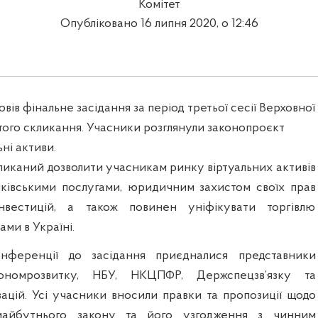
Комітет
Опубліковано 16 липня 2020, о 12:46
овів фінальне засідання за період третьої сесії Верховної
того скликання. Учасники розглянули законопроєкт
ні активи.
ликаний дозволити учасникам ринку віртуальних активів
ківськими послугами, юридичним захистом своїх прав
нвестицій, а також повинен уніфікувати торгівлю
ами в Україні.
нференції до засідання приєдналися представники
оно
мрозвитку, НБУ, НКЦПФР, Держспецзв’язку та
зацій. Усі учасники вносили правки та пропозиції щодо
майбутнього закону та його узгодження з чинним