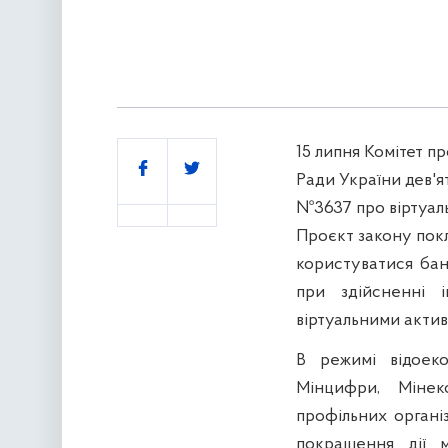
15 липня Комітет пр
Поділитись
Ради України дев'я
№3637 про віртуаль
Проєкт закону пок
користуватися бан
при здійсненні і
віртуальними актив
В режимі відоеко
Мінцифри, Мінек
профільних органі
покращення дії 