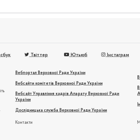
сбук
Твіттер
Ютьюб
Інстаграм
Вебпортал Верховної Ради України
В
Вебсайти комітетів Верховної Ради України
В
іть
Вебсайт Управління кадрів Апарату Верховної Ради
А
України
І
e
Дослідницька служба Верховної Ради України
Контакти
М