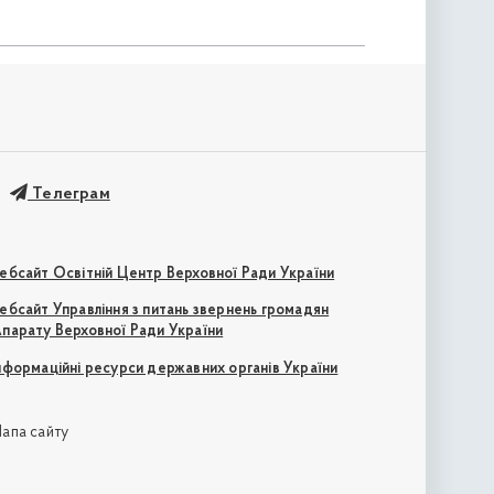
Телеграм
ебсайт Освітній Центр Верховної Ради України
ебсайт Управління з питань звернень громадян
парату Верховної Ради України
нформаційні ресурси державних органів України
апа сайту