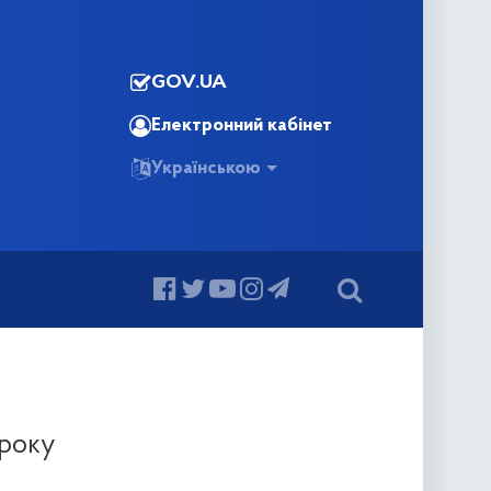
GOV.UA
Електронний кабінет
Українською
 року