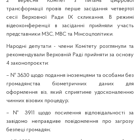
2 вересня Комітет з питань цифрової
трансформації провів перше засідання четвертої
сесії Верховної Ради ІХ скликання. В режимі
відеоконференції в засіданні прийняли участь
представники МЗС, МВС та Мінсоцполітики.
Народні депутати - члени Комітету розглянули та
рекомендували Верховній Раді прийняти за основу
4 законопроєкти:
– № 3630 щодо подання іноземцями та особами без
громадянства біометричних даних для
оформлення віз, який сприятиме удосконаленню
чинних візових процедур;
– № 3911 щодо посилення відповідальності за
завідомо неправдиве повідомлення про загрозу
безпеці громадян;