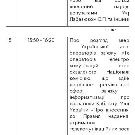
4558 від 30.12.2020
внесений народни
депутатами Украї
Лабазюком С.П. та іншими.
Інше:
5.
15:50 - 16:20
Про розгляд зверне
Української асоціац
операторів зв’язку «Тела
операторів електронн
комунікацій стосов
схваленого Національн
комісією, що здійсн
державне регулювання
сфері зв'язку 
інформатизації проек
постанови Кабінету Мініст
України «Про внесення з
до Правил надання 
отримання
телекомунікаційних послуг