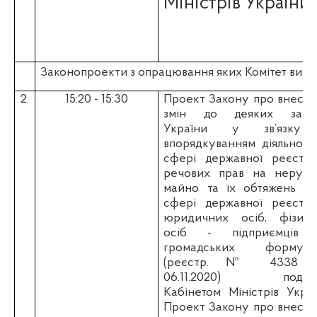
Міністрів України
Законопроекти з опрацювання яких Комітет визн
2.
15:20 - 15:30
Проект Закону про внесе
змін до деяких закон
України у зв’язку
впорядкуванням діяльност
сфері державної реєстра
речових прав на нерухо
майно та їх обтяжень та
сфері державної реєстра
юридичних осіб, фізичн
осіб - підприємців 
громадських формуван
(реєстр. № 4338 в
06.11.2020) подан
Кабінетом Міністрів Укра
Проект Закону про внесе