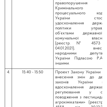
правопорушення 
Кримінального
процесуального кодек
України стосов
удосконалення державн
політики управлін
об’єктами державної
комунальної власност
(реєстр. № 4573 в
04.01.2021), внесен
народними депутата
України Підласою Р.А. 
іншими.
4.
15:40 - 15:50
Проект Закону України
«П
внесення змін до деяк
законів України що
вдосконалення державно
регулювання у сфе
поводження з пестицидам
агрохімікатами» (реєстр