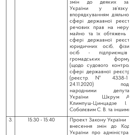
змін до деяких закон
України у зв’язку
впорядкуванням діяльност
сфері державної реєстра
речових прав на нерухо
майно та їх обтяжень та
сфері державної реєстра
юридичних осіб, фізичн
осіб - підприємців 
громадських формува
(щодо судового контролю
сфері державної реєстраці
(реєстр. № 4338-1 в
24.11.2020
)
подани
народними депутата
України
Шкрум А. І
Климпуш-Цинцадзе І. О
Соболєвим С. В. та іншими.
3.
15:30 - 15:40
Проект Закону України
«П
внесення змін до Кодек
України про адміністрати