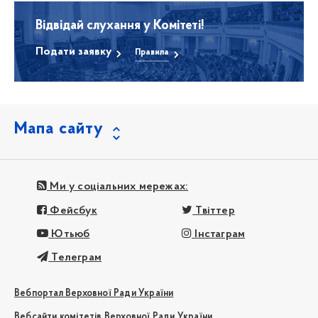
Відвідай слухання у Комітеті!
Подати заявку
Правила
Мапа сайту
Ми у соціальних мережах:
Фейсбук
Твіттер
Ютьюб
Інстаграм
Телеграм
Вебпортал Верховної Ради України
Вебсайти комітетів Верховної Ради України