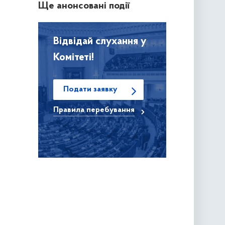
Ще анонсовані події
Відвідай слухання у
Комітеті!
Подати заявку
Правила
перебування
ідають
ним