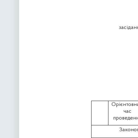
засідан
Орієнтовн
час
проведен
Законоп