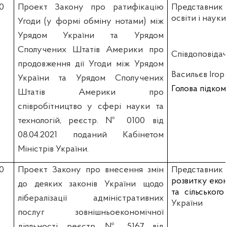
10
Проект Закону про ратифікацію
Представни
освіти і наук
Угоди (у формі обміну нотами) між
Урядом України та Урядом
Сполучених Штатів Америки про
Співдоповідач
продовження дії Угоди між Урядом
Васильєв Ігор
України та Урядом Сполучених
Голова підком
Штатів Америки про
співробітництво у сфері науки та
технологій, реєстр. №
0100 від
08.04.2021
поданий Кабінетом
Міністрів України
.
20
Проект Закону про внесення змін
Представни
розвитку еконо
до деяких законів України щодо
та сільського
лібералізації адміністративних
України
послуг зовнішньоекономічної
діяльності, реєстр. №
5167 від