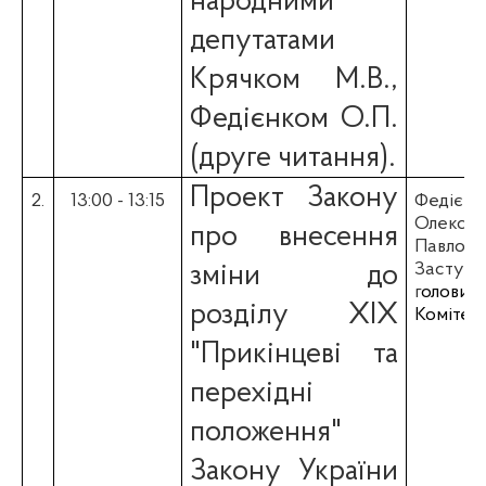
народними
депутатами
Крячком М.В.,
Федієнком О.П.
(друге читання).
Проект Закону
2.
13
:00 - 13:15
Федієнк
Олекса
про внесення
Павлови
Заступн
зміни до
г
олови
розділу ХІХ
Комітет
"Прикінцеві та
перехідні
положення"
Закону України