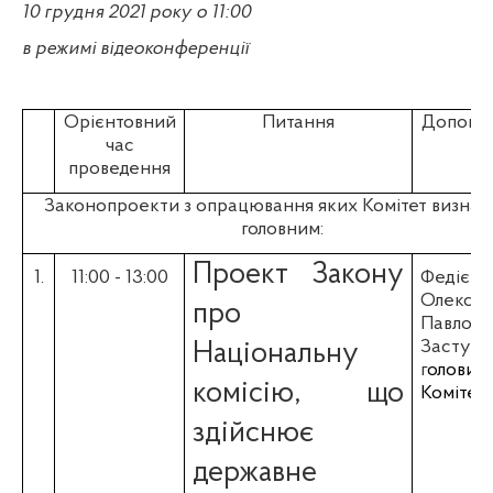
10 грудня 2021
року о 11:00
в режимі відеоконференції
Орієнтовний
Питання
Доповід
час
проведення
Законопроекти з опрацювання яких Комітет визнач
головним:
Проект Закону
1.
11
:00 - 13:00
Федієнк
Олекса
про
Павлови
Заступн
Національну
г
олови
комісію, що
Комітет
здійснює
державне