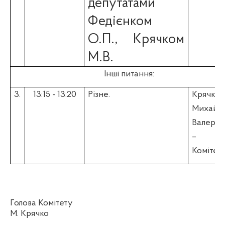
депутатами
Федієнком
О.П., Крячком
М.В.
Інші питання:
3.
13:15 - 13:20
Різне.
Крячко
Михайл
Валерій
– Гол
Комітет
Голова Комітету
М. Крячко