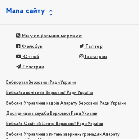
Мапа сайту
Ми у соціальних мережах:
Фейсбук
Твіттер
Ютьюб
Інстаграм
Телеграм
Вебпортал Верховної Ради України
Вебсайти комітетів Верховної Ради України
Вебсайт Управління кадрів Апарату Верховної Ради України
Дослідницька служба Верховної Ради України
Вебсайт Освітній Центр Верховної Ради України
Вебсайт Управління з питань звернень громадян Апарату