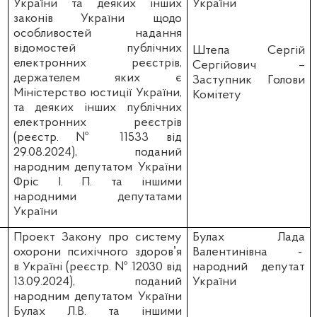
України та деяких інших
України
законів України щодо
особливостей надання
відомостей публічних
Штепа Сергій
електронних реєстрів,
Сергійович
–
держателем яких є
Заступник Голови
Міністерство юстиції України,
Комітету
та деяких інших публічних
електронних реєстрів
(реєстр. № 11533 від
29.08.2024), поданий
народним депутатом України
Фріс І. П. та іншими
народними депутатами
України
Проект Закону про систему
Булах Лада
охорони психічного здоровʼя
Валентинівна
-
в Україні (реєстр. № 12030 від
народний депутат
13.09.2024), поданий
України
народним депутатом України
Булах Л.В. та іншими