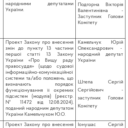
народними депутатами
Подгорна Вікторія
України.
Валентинівна
-
Заступник Голови
Комітету
Проект Закону про внесення
Камельчук Юрій
змін до пункту 13 частини
Олександрович
-
першої статті 13 Закону
народний депутат
України «Про Вищу раду
України
правосуддя» (щодо судової
інформаційно-комунікаційної
системи та/або положень, що
Штепа Сергій
визначають порядок
Сергійович
-
функціонування її окремих
підсистем (модулів) (реєстр.
заступник Голови
№ 11472 від 12.08.2024),
Комітету
поданий народним депутатом
України Камельчуком Ю.О.
Проект Закону про внесення
Іонушас Сергій