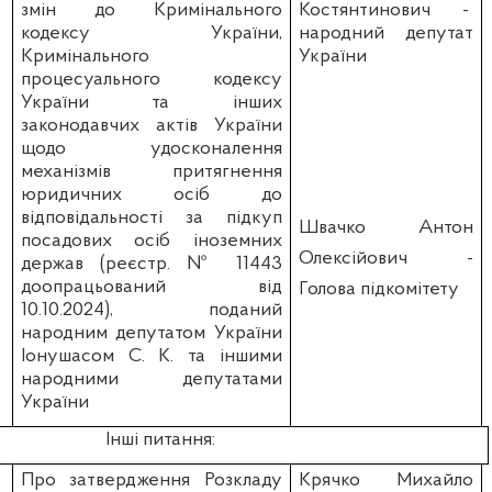
змін до Кримінального
Костянтинович
-
кодексу України,
народний депутат
Кримінального
України
процесуального кодексу
України та інших
законодавчих актів України
щодо удосконалення
механізмів притягнення
юридичних осіб до
відповідальності за підкуп
Швачко Антон
посадових осіб іноземних
Олексійович
-
держав (реєстр. № 11443
доопрацьований від
Голова підкомітету
10.10.2024), поданий
народним депутатом України
Іонушасом С. К. та іншими
народними депутатами
України
Інші питання:
Про затвердження Розкладу
Крячко Михайло