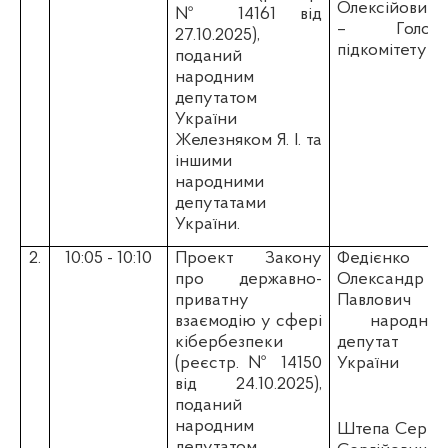
Олексійович
№ 14161 від
–
Голова
27.10.2025),
підкомітету
поданий
народним
депутатом
України
Железняком Я. І. та
іншими
народними
депутатами
України.
2.
10:05 - 10:10
Проект Закону
Федієнко
про
державно-
Олександр
приватну
Павлович
-
взаємодію у сфері
народний
кібербезпеки
депутат
(реєстр. № 14150
України
від 24.10.2025),
поданий
народним
Штепа Сергій
депутатом