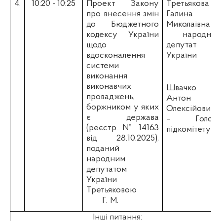
4.
10:20 - 10:25
Проект Закону
Третьякова
про
внесення змін
Галина
до Бюджетного
Миколаївна
-
кодексу України
народний
щодо
депутат
вдосконалення
України
системи
виконання
виконавчих
Швачко
проваджень,
Антон
боржником у яких
Олексійович
є держава
–
Голова
(реєстр. № 14163
підкомітету
від 28.10.2025),
поданий
народним
депутатом
України
Третьяковою
Г.
М.
Інші питання: