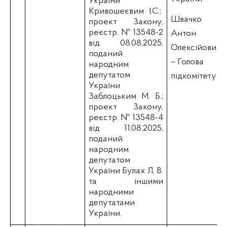
України
Кривошеєвим І.С.;
Швачко
проект Закону,
реєстр. № 13548-2
Антон
від 08.08.2025,
Олексійович
поданий
–
Голова
народним
депутатом
підкомітету
України
Заблоцьким М. Б.;
проект Закону,
реєстр. № 13548-4
від 11.08.2025,
поданий
народним
депутатом
України Булах Л. В.
та іншими
народними
депутатами
України.