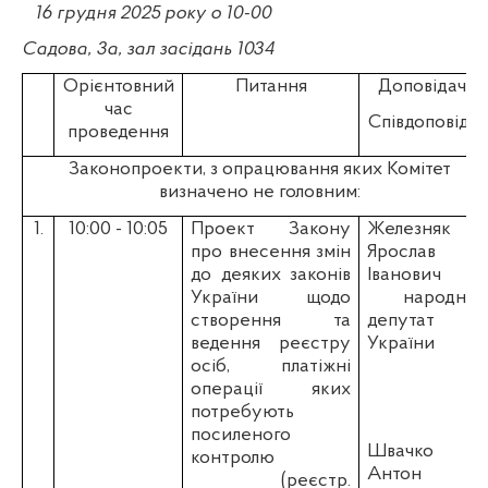
16 грудня 2025
року о 10-00
Садова, 3а, зал засідань 1034
Орієнтовний
Питання
Доповідач/
час
Співдоповідач
проведення
Законопроекти, з опрацювання яких Комітет
визначено не головним:
1.
10:00 - 10:05
Проект Закону
Железняк
про
внесення змін
Ярослав
до деяких законів
Іванович
-
України щодо
народний
створення та
депутат
ведення реєстру
України
осіб, платіжні
операції яких
потребують
посиленого
Швачко
контролю
Антон
(реєстр.