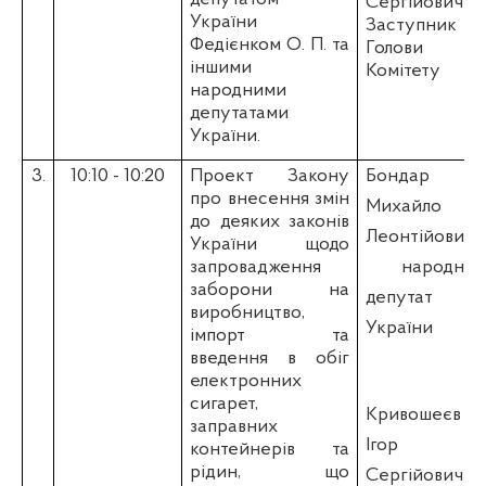
Сергійович
–
України
Заступник
Федієнком О. П. та
Голови
іншими
Комітету
народними
депутатами
України.
3
.
10:10 - 10:20
Проект Закону
Бондар
про
внесення змін
Михайло
до деяких законів
Леонтійович -
України щодо
запровадження
народний
заборони на
депутат
виробництво,
України
імпорт та
введення в обіг
електронних
сигарет,
Кривошеєв
заправних
Ігор
контейнерів та
рідин, що
Сергійович -