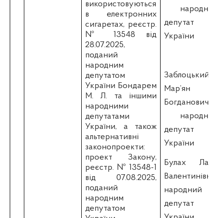
використовуються
народний
в електронних
депутат
сигаретах, реєстр.
№ 13548 від
України
28.07.2025,
поданий
народним
Заблоцький
депутатом
України Бондарем
Мар’ян
М. Л. та іншими
Богданович -
народними
народний
депутатами
України, а також
депутат
альтернативні
України
законопроекти:
проект Закону,
Булах Лада
реєстр. № 13548-1
Валентинівна
від 07.08.2025,
поданий
народний
народним
депутат
депутатом
України