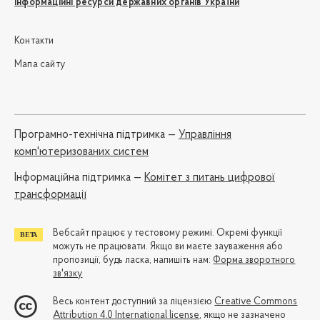
Інформаційні ресурси державних органів України
Контакти
Мапа сайту
Програмно-технічна підтримка —
Управління
комп'ютеризованих систем
Iнформаційна підтримка —
Комітет з питань цифрової
трансформації
Вебсайт працює у тестовому режимі. Окремі функції
можуть не працювати. Якщо ви маєте зауваження або
пропозиції, будь ласка, напишіть нам:
Форма зворотного
зв'язку
Весь контент доступний за ліцензією
Creative Commons
Attribution 4.0 International license
, якщо не зазначено