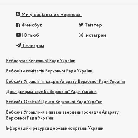
Ми у соціальних мережах:
Фейсбук
Твіттер
Ютьюб
Інстаграм
Телеграм
Вебпортал Верховної Ради України
Вебсайти комітетів Верховної Ради України
Вебсайт Управління кадрів Апарату Верховної Ради України
Дослідницька служба Верховної Ради України
Вебсайт Освітній Центр Верховної Ради України
Вебсайт Управління з питань звернень громадян Апарату
Верховної Ради України
Інформаційні ресурси державних органів України