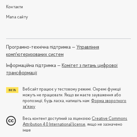
Контакти
Мапа сайту
Програмно-технічна підтримка —
Управління
комп'ютеризованих систем
Iнформаційна підтримка —
Комітет з питань цифрової
трансформації
Вебсайт працює у тестовому режимі. Окремі функції
можуть не працювати. Якщо ви маєте зауваження або
пропозиції, будь ласка, напишіть нам:
Форма зворотного
зв'язку
Весь контент доступний за ліцензією
Creative Commons
Attribution 4.0 International license
, якщо не зазначено
інше