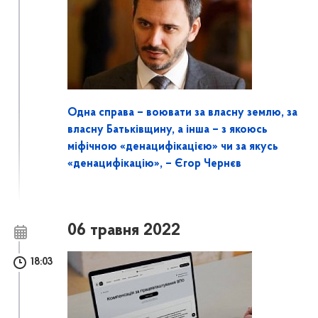
Одна справа – воювати за власну землю, за
власну Батьківщину, а інша – з якоюсь
міфічною «денацифікацією» чи за якусь
«денацифікацію», – Єгор Чернєв
06 травня 2022
18:03