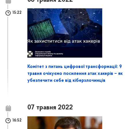
08 травня 2022
15:22
Комітет з питань цифрової трансформації: 9
травня очікуємо посилення атак хакерів – як
убезпечити себе від кіберзлочинців
07 травня 2022
16:52